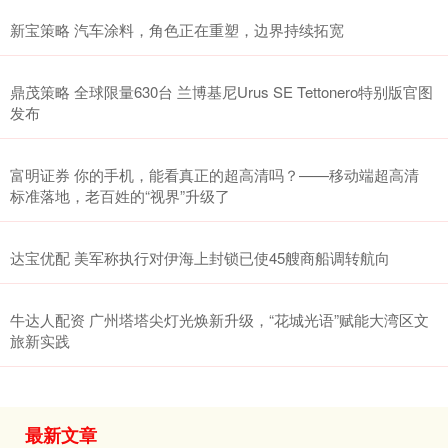
新宝策略 汽车涂料，角色正在重塑，边界持续拓宽
鼎茂策略 全球限量630台 兰博基尼Urus SE Tettonero特别版官图
发布
富明证券 你的手机，能看真正的超高清吗？——移动端超高清
标准落地，老百姓的“视界”升级了
达宝优配 美军称执行对伊海上封锁已使45艘商船调转航向
牛达人配资 广州塔塔尖灯光焕新升级，“花城光语”赋能大湾区文
旅新实践
最新文章