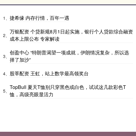
捷希缘 内存行情，百年一遇
1、
万银配资 个贷新规8月1日起实施，银行个人贷款综合融资
2、
成本上限公布 专家解读
创盈中心 “特朗普渴望一项成就，伊朗情况复杂，所以选
3、
择了加沙”
股莘配资 王虹，站上数学最高领奖台
4、
TopBull 夏天T恤别只穿黑色或白色，试试这几款彩色T
5、
恤，高级亮眼显活力