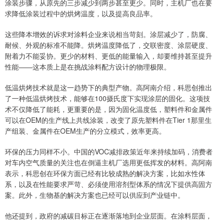
涂装步骤，从原先的三步减少到两步甚至更少。同时，主机厂也在要
求降低涂装过程中的烘烤温度，以及提高良品率。
这些降本增效的诉求对涂料企业来说相当苛刻。涂层减少了，防腐、
耐候、外观的标准不能降。烘烤温度降低了，交联密度、涂层硬度、
附着力不能妥协。更少的材料、更低的能量输入，却要维持甚至提升
性能——这本质上是在挑战涂料配方设计的物理极限。
低温烘烤技术就是这一趋势下的典型产物。高阿南介绍，科思创推出
了一种低温烘烤技术，能够在100摄氏度下实现涂层的固化。这项技
术不仅降低了能耗，更重要的是，因为固化温度低，塑料件和金属件
可以在OEM的生产线上共线涂装，改变了原先塑料件在Tier 1那里生
产组装、金属件在OEM生产的分立模式，效率更高。
环保的压力同样不小。中国的VOC减排政策近年来持续加码，消费者
对车内空气质量的关注也在倒逼主机厂选用更低挥发的材料。高阿南
表示，科思创在环保方面已经有比较成熟的解决方案，比如水性体
系，以及在性能要求严苛、必须使用溶剂型体系的情况下提供高固方
案。此外，生物基的解决方案也已经可以供应到产业链中。
他还提到，政府的减碳目标正在逐渐落地到企业层面。在涂料层面，