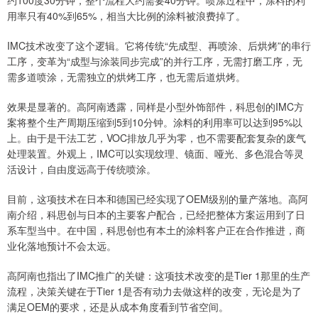
约100度30分钟，整个流程大约需要40分钟。喷涂过程中，涂料的利
用率只有40%到65%，相当大比例的涂料被浪费掉了。
IMC技术改变了这个逻辑。它将传统“先成型、再喷涂、后烘烤”的串行
工序，变革为“成型与涂装同步完成”的并行工序，无需打磨工序，无
需多道喷涂，无需独立的烘烤工序，也无需后道烘烤。
效果是显著的。高阿南透露，同样是小型外饰部件，科思创的IMC方
案将整个生产周期压缩到5到10分钟。涂料的利用率可以达到95%以
上。由于是干法工艺，VOC排放几乎为零，也不需要配套复杂的废气
处理装置。外观上，IMC可以实现纹理、镜面、哑光、多色混合等灵
活设计，自由度远高于传统喷涂。
目前，这项技术在日本和德国已经实现了OEM级别的量产落地。高阿
南介绍，科思创与日本的主要客户配合，已经把整体方案运用到了日
系车型当中。在中国，科思创也有本土的涂料客户正在合作推进，商
业化落地预计不会太远。
高阿南也指出了IMC推广的关键：这项技术改变的是Tier 1那里的生产
流程，决策关键在于Tier 1是否有动力去做这样的改变，无论是为了
满足OEM的要求，还是从成本角度看到节省空间。