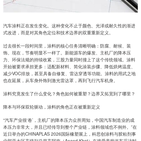
汽车涂料正在发生变化。这种变化不止于颜色、光泽或耐久性的渐进
式改进，而是对其角色定位和技术边界的双重重新定义。
过去很长一段时间里，涂料的核心任务清晰明确：防腐、耐候、装
饰。现在，节奏明显不一样了。新能源车的爆发、主机厂的降本压
力、环保法规的持续收紧，三股力量同时撞上了这个传统领域。涂料
开始被要求承担更多：适配新材料、简化涂装步骤、降低烘烤温度、
减少VOC排放，甚至具备自修复、雷达穿透等功能。涂料的用武之地
也在延展，从车身外饰到激光雷达罩，再到飞行汽车机身。
涂料究竟发生了什么变化？角色如何被重塑？边界又拓宽到了哪里？
降本与环保双轮驱动，涂料的角色正在被重新定义
“汽车产业很‘卷’，主机厂的降本压力众所周知，中国汽车制造业的成
本压力非常大，并且已经传导到整个产业链，涂料领域也不例外。”在
近日举办的CHINAPLAS 2026国际橡塑展上，科思创涂料与胶粘剂事
业部亚太区高级副总裁高阿南（Anand Khot）在接受盖世汽车采访时