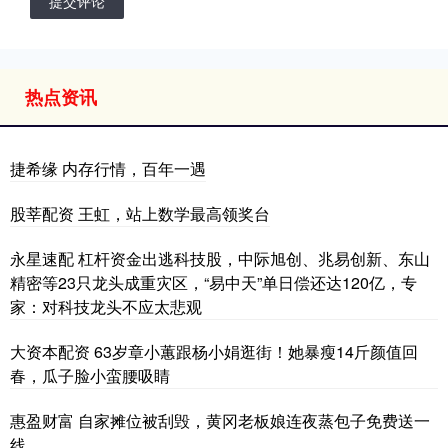
提交评论
热点资讯
捷希缘 内存行情，百年一遇
股莘配资 王虹，站上数学最高领奖台
永星速配 杠杆资金出逃科技股，中际旭创、兆易创新、东山
精密等23只龙头成重灾区，“易中天”单日偿还达120亿，专
家：对科技龙头不应太悲观
大资本配资 63岁章小蕙跟杨小娟逛街！她暴瘦14斤颜值回
春，瓜子脸小蛮腰吸睛
惠盈财富 自家摊位被刮毁，黄冈老板娘连夜蒸包子免费送一
线