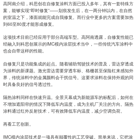
高阿南介绍，科思创在自修复涂料方面已投入多年，其有一套特殊方
案，能够实现“即时修复”——划痕发生后，在一两分钟以内，在自然
的室温之下，漆面就能完成自我修复。而行业中更多的方案需要加热
到60至80度才能形成修复。
这项技术目前已经应用于部分高端车型。高阿南透露，自修复性能已
经融入到科思创展示的IMC模内涂层技术当中，一些传统汽车涂料中
也会自带这样的性能。
自修复只是功能集成的起点。随着辅助驾驶技术的普及，雷达穿透成
为涂料的新课题。激光雷达需要穿透车标、格栅甚至保险杠来感知外
界，传统涂料中的金属颜料会干扰信号。这要求涂料在保持外观的同
时具备良好的信号透过性。
隔热涂料同样在快速升温。全景天幕成为新能源车的标配后，如何在
不增加遮阳帘的情况下降低车内温度，成为主机厂关注的方向。隔热
涂料通过红外反射技术，可有效降低车内温度，减少空调负荷。
再看工艺创新。
IMC模内涂层技术是一项具有颠覆性的工艺突破。简单来说，它把涂