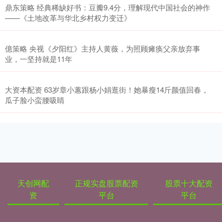
鼎东策略 经典稀缺好书：豆瓣9.4分，理解现代中国社会的神作
——《土地改革与华北乡村权力变迁》
億策略 央视《夕阳红》主持人黄薇，为照顾瘫痪父亲放弃事
业，一坚持就是11年
大资本配资 63岁章小蕙跟杨小娟逛街！她暴瘦14斤颜值回春，
瓜子脸小蛮腰吸睛
天创网配
正规实盘股票配资
股票十大配资
资
平台
平台