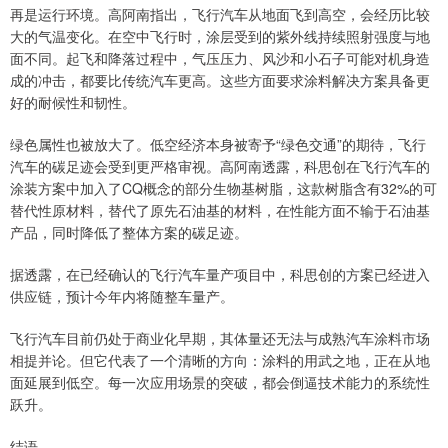
再是运行环境。高阿南指出，飞行汽车从地面飞到高空，会经历比较
大的气温变化。在空中飞行时，涂层受到的紫外线持续照射强度与地
面不同。起飞和降落过程中，气压压力、风沙和小石子可能对机身造
成的冲击，都要比传统汽车更高。这些方面要求涂料解决方案具备更
好的耐候性和韧性。
绿色属性也被放大了。低空经济本身被寄予“绿色交通”的期待，飞行
汽车的碳足迹会受到更严格审视。高阿南透露，科思创在飞行汽车的
涂装方案中加入了CQ概念的部分生物基树脂，这款树脂含有32%的可
替代性原材料，替代了原先石油基的材料，在性能方面不输于石油基
产品，同时降低了整体方案的碳足迹。
据透露，在已经确认的飞行汽车量产项目中，科思创的方案已经进入
供应链，预计今年内将随整车量产。
飞行汽车目前仍处于商业化早期，其体量还无法与成熟汽车涂料市场
相提并论。但它代表了一个清晰的方向：涂料的用武之地，正在从地
面延展到低空。每一次应用场景的突破，都会倒逼技术能力的系统性
跃升。
结语