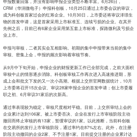
申报数量回落，并没有影响申报企业类型不断丰富。6月26日，
CRM（华润微电子）申报科创板，10月25日通过上市委会议的审议，
成为科创板首家过会的红筹企业。10月30日，上市委还将审议泽璟生
物的首发申请，这是首家采用上市标准五、连续亏损的企业。在其开
先例之后，目前已有6家企业采用第五套上市标准，探路微利及亏损企
业上市。
申报与审核，二者其实会互相影响。初期的集中申报带来当前的集中
审核、密集上会，申报的频次影响着审核节奏。
从9月中下旬开始，申报企业的财报更新工作已全部完成，之前大面积
审核中止的情形逐步消除。科创板审核工作再次进入高速推进期，形
成上会和批文下发的又一次小高潮。根据上交所官网数据统计，10月
上市委将召开15次会议、审议28家申报企业的首发申请；创上市委履
职之初、6月审议31家后的次新高。
通过率表现较为稳定，审核尺度相对平稳。目前，上交所审结上会的
企业累计达到106家。被上市委否决、企业在发行上市审核阶段主动
撤回而终止审核的有13家，暂缓审议的1家。以此推断，当前科创板
在交易所的发行上市审核阶段，通过率约在87%左右。此外，在注册
阶段主动撤回的企业2家、不予注册1家。目前提交注册的企业累计达