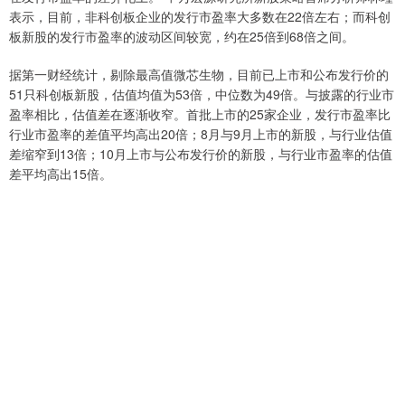
表示，目前，非科创板企业的发行市盈率大多数在22倍左右；而科创
板新股的发行市盈率的波动区间较宽，约在25倍到68倍之间。
据第一财经统计，剔除最高值微芯生物，目前已上市和公布发行价的
51只科创板新股，估值均值为53倍，中位数为49倍。与披露的行业市
盈率相比，估值差在逐渐收窄。首批上市的25家企业，发行市盈率比
行业市盈率的差值平均高出20倍；8月与9月上市的新股，与行业估值
差缩窄到13倍；10月上市与公布发行价的新股，与行业市盈率的估值
差平均高出15倍。