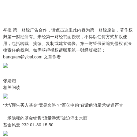
举报 第一财经广告合作，请点击这里此内容为第一财经原创，著作权
归第一财经所有。未经第一财经书面授权，不得以任何方式加以使
用，包括转载、摘编、复制或建立镜像。第一财经保留追究侵权者法
律责任的权利。如需获得授权请联系第一财经版权部：
banquan@yicai.com 文章作者
张婧熠
相关阅读
“大V预告买入基金”竟是套路？“百亿申购”背后的流量营销遭严查
一场隐秘的基金销售“流量游戏”被迫浮出水面
基金风云 232 01-30 15:50