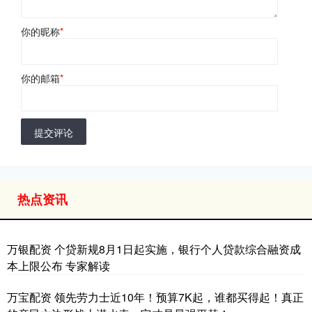
你的昵称
*
你的邮箱
*
提交评论
热点资讯
万银配资 个贷新规8月1日起实施，银行个人贷款综合融资成
本上限公布 专家解读
万宝配资 领先劳力士近10年！预算7K起，谁都买得起！真正