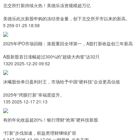
北交所打新持续火热！美德乐冻资规模超万亿
美德乐此次新股申购的冻结资金量，创下北交所开市以来的新高。
5 259 01-25 18:58
2025年IPO市场回顾：港股重回全球第一，A股打新收益创三年新高
A股新股首日涨幅超过300%的"超级大肉签"达32只
1320 2025-12-20 09:52
沐曦股份单日盈利封王，市场给予中国“硬科技”企业更高估值
2025年“闭眼打新”幸福度提升。
135 2025-12-17 21:13
有的年化收益超20%！银行理财“抢筹”硬科技新股
“打新”步伐加速，权益类理财继续扩容
6 347 2025-12-09 17:06 一财最热 点击关闭