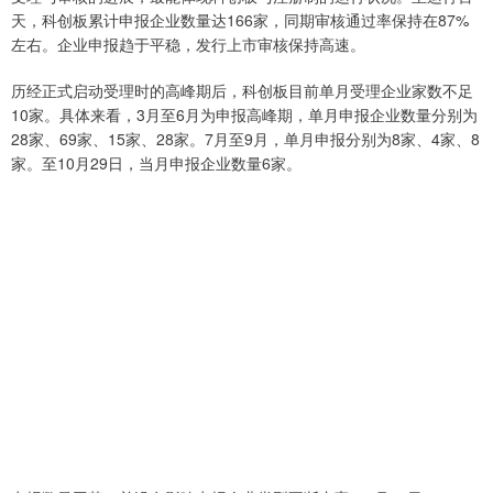
天，科创板累计申报企业数量达166家，同期审核通过率保持在87%
左右。企业申报趋于平稳，发行上市审核保持高速。
历经正式启动受理时的高峰期后，科创板目前单月受理企业家数不足
10家。具体来看，3月至6月为申报高峰期，单月申报企业数量分别为
28家、69家、15家、28家。7月至9月，单月申报分别为8家、4家、8
家。至10月29日，当月申报企业数量6家。