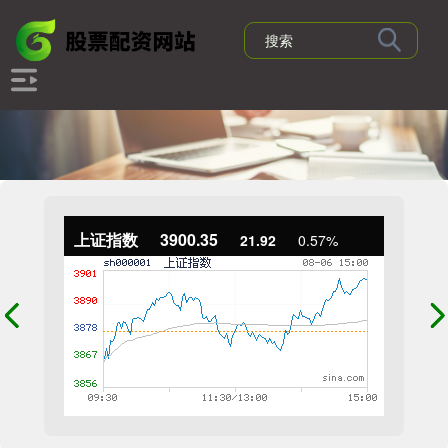
上证指数
3900.35
21.92
0.57%