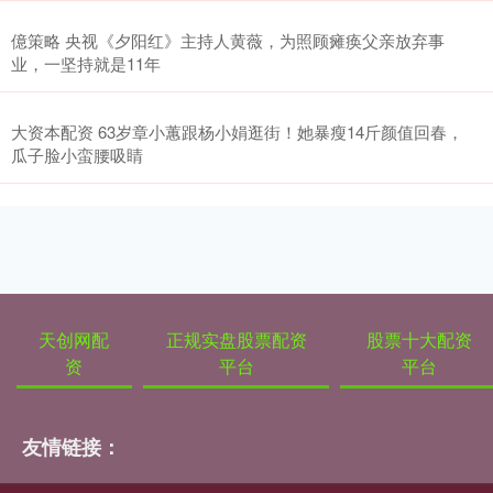
億策略 央视《夕阳红》主持人黄薇，为照顾瘫痪父亲放弃事
业，一坚持就是11年
大资本配资 63岁章小蕙跟杨小娟逛街！她暴瘦14斤颜值回春，
瓜子脸小蛮腰吸睛
天创网配
正规实盘股票配资
股票十大配资
资
平台
平台
友情链接：