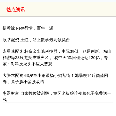
热点资讯
捷希缘 内存行情，百年一遇
股莘配资 王虹，站上数学最高领奖台
永星速配 杠杆资金出逃科技股，中际旭创、兆易创新、东山
精密等23只龙头成重灾区，“易中天”单日偿还达120亿，专
家：对科技龙头不应太悲观
大资本配资 63岁章小蕙跟杨小娟逛街！她暴瘦14斤颜值回
春，瓜子脸小蛮腰吸睛
惠盈财富 自家摊位被刮毁，黄冈老板娘连夜蒸包子免费送一
线