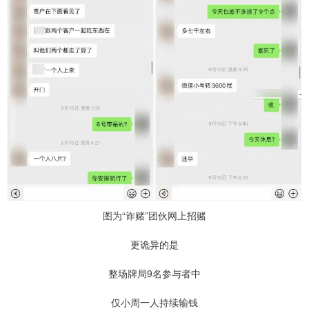
图为“诈赌”团伙网上招赌
更诡异的是
整场牌局9名参与者中
仅小周一人持续输钱