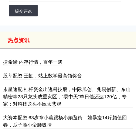
提交评论
热点资讯
捷希缘 内存行情，百年一遇
股莘配资 王虹，站上数学最高领奖台
永星速配 杠杆资金出逃科技股，中际旭创、兆易创新、东山
精密等23只龙头成重灾区，“易中天”单日偿还达120亿，专
家：对科技龙头不应太悲观
大资本配资 63岁章小蕙跟杨小娟逛街！她暴瘦14斤颜值回
春，瓜子脸小蛮腰吸睛