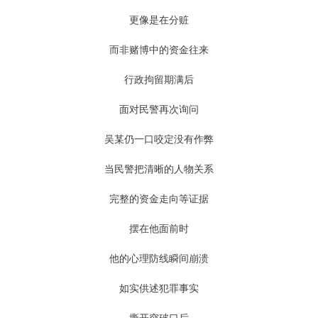
更像是在分赃
而非赌博中的资金往来
行政拘留期满后
面对民警再次询问
吴某仍一口咬定没有作弊
当民警把清晰的人物关系
完整的资金走向等证据
摆在他面前时
他的心理防线瞬间崩溃
如实供述犯罪事实
撕开突破口后