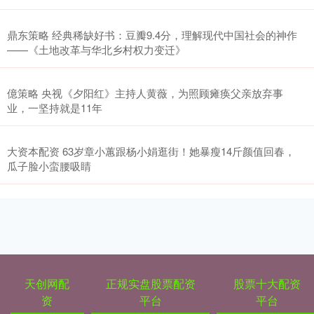
鼎东策略 经典稀缺好书：豆瓣9.4分，理解现代中国社会的神作
——《土地改革与华北乡村权力变迁》
億策略 央视《夕阳红》主持人黄薇，为照顾瘫痪父亲放弃事
业，一坚持就是11年
大资本配资 63岁章小蕙跟杨小娟逛街！她暴瘦14斤颜值回春，
瓜子脸小蛮腰吸睛
天创网配
正规实盘股票配资
股票十大配资
资
平台
平台